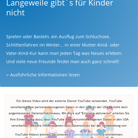
Langeweile gibt´s für Kinder
nicht
Spielen oder Basteln, ein Ausflug zum Schluchsee,
Schlittenfahren im Winter... in einer Mutter-Kind- oder
Vater-Kind-Kur kann man jeden Tag was Neues erleben.
Und viele neue Freunde findet man auch ganz schnell!
Ausführliche Informationen lesen
Für dieses Video wird der externe Dienst YouTube verwendet. YouTube
verarbeitet Ihre personenbezogenen Daten in den USA. In der USA besteht kein
angemessenes Datenschutzniveau. Mit Klick auf "Einmalig aktivieren" erteilen Sie
Ihre Einwilligung dazu, dass YouTube Ihre personenbezogenen Daten in den USA
verarbeitet. Weitere Informationen zum Datenschutz bei der Verwendung von
YouTube-Videos können Sie unserer
Datenschutzerklärung
entnehmen.