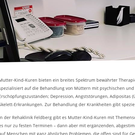
Mutter-Kind-Kuren bieten ein breites Spektrum bewährter Therapie
spezialisiert auf die Behandlung von Müttern mit psychischen un
Erschöpfungszuständen; Depression, Angststörungen, Adipositas 
Skelett-Erkrankungen. Zur Behandlung der Krankheiten gibt speziel
In der Rehaklinik Feldberg gibt es Mutter-Kind-Kuren mit Themen
es nur zu festen Terminen – dann aber mit ergänzenden, abgesti
auf Menschen mit ganz ähnlichen Problemen, die offen sind für